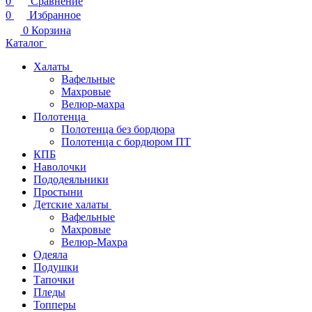
0
Сравнение
0
Избранное
0
Корзина
Каталог
Халаты
Вафельные
Махровые
Велюр-махра
Полотенца
Полотенца без бордюра
Полотенца с бордюром ПТ
КПБ
Наволочки
Пододеяльники
Простыни
Детские халаты
Вафельные
Махровые
Велюр-Махра
Одеяла
Подушки
Тапочки
Пледы
Топперы