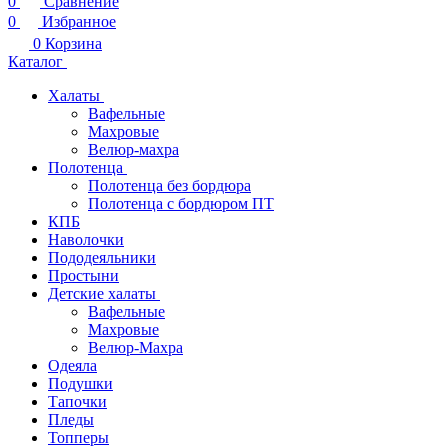
0
Сравнение
0
Избранное
0
Корзина
Каталог
Халаты
Вафельные
Махровые
Велюр-махра
Полотенца
Полотенца без бордюра
Полотенца с бордюром ПТ
КПБ
Наволочки
Пододеяльники
Простыни
Детские халаты
Вафельные
Махровые
Велюр-Махра
Одеяла
Подушки
Тапочки
Пледы
Топперы