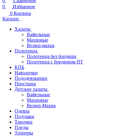
0
Сравнение
0
Избранное
0
Корзина
Каталог
Халаты
Вафельные
Махровые
Велюр-махра
Полотенца
Полотенца без бордюра
Полотенца с бордюром ПТ
КПБ
Наволочки
Пододеяльники
Простыни
Детские халаты
Вафельные
Махровые
Велюр-Махра
Одеяла
Подушки
Тапочки
Пледы
Топперы