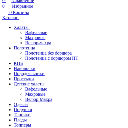
0
Сравнение
0
Избранное
0
Корзина
Каталог
Халаты
Вафельные
Махровые
Велюр-махра
Полотенца
Полотенца без бордюра
Полотенца с бордюром ПТ
КПБ
Наволочки
Пододеяльники
Простыни
Детские халаты
Вафельные
Махровые
Велюр-Махра
Одеяла
Подушки
Тапочки
Пледы
Топперы