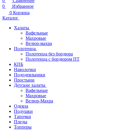
0
Сравнение
0
Избранное
0
Корзина
Каталог
Халаты
Вафельные
Махровые
Велюр-махра
Полотенца
Полотенца без бордюра
Полотенца с бордюром ПТ
КПБ
Наволочки
Пододеяльники
Простыни
Детские халаты
Вафельные
Махровые
Велюр-Махра
Одеяла
Подушки
Тапочки
Пледы
Топперы