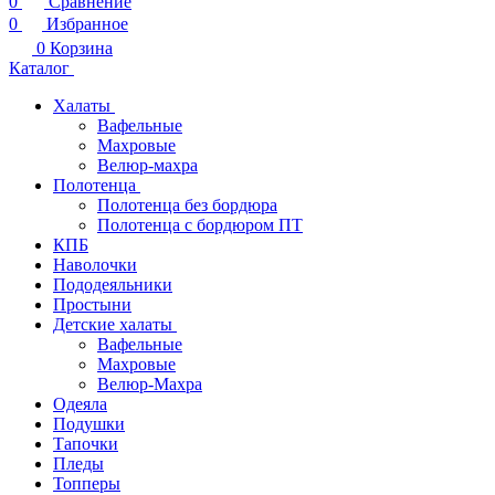
0
Сравнение
0
Избранное
0
Корзина
Каталог
Халаты
Вафельные
Махровые
Велюр-махра
Полотенца
Полотенца без бордюра
Полотенца с бордюром ПТ
КПБ
Наволочки
Пододеяльники
Простыни
Детские халаты
Вафельные
Махровые
Велюр-Махра
Одеяла
Подушки
Тапочки
Пледы
Топперы